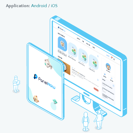
Application:
Android
/
iOS