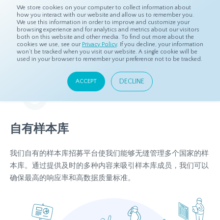
We store cookies on your computer to collect information about
how you interact with our website and allow us to remember you.
We use this information in order to improve and customize your
browsing experience and for analytics and metrics about our visitors
both on this website and other media. To find out more about the
首页
产品
产品
cookies we use, see our
Privacy Policy
. If you decline, your information
won’t be tracked when you visit our website. A single cookie will be
used in your browser to remember your preference not to be tracked.
产品
DECLINE
ACCEPT
我们自主研发的专业工具和平台可灵活支持您的项目。
自有样本库
我们自有的样本库招募平台使我们能够无缝管理多个国家的样
本库。通过提供及时的多种内容来吸引样本库成员，我们可以
确保最高的响应率和高数据质量标准。