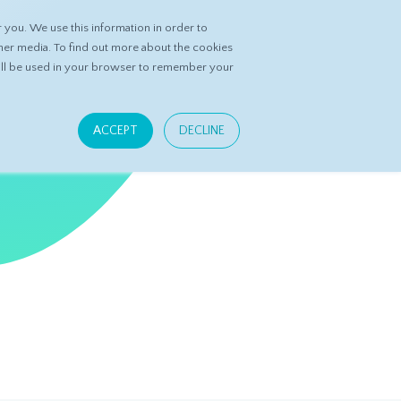
you. We use this information in order to
咨询道道永泉
联系我们
资源
her media. To find out more about the cookies
 will be used in your browser to remember your
ACCEPT
DECLINE