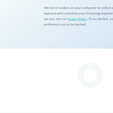
We store cookies on your computer to collect i
improve and customize your browsing experience
we use, see our
Privacy Policy
. If you decline,
preference not to be tracked.
首页
产品
移动端调研平台