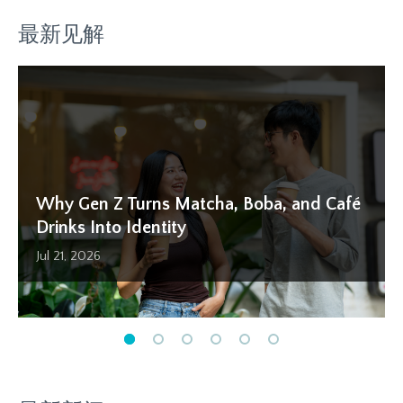
最新见解
Why Gen Z Turns Matcha, Boba, and Café
What the World Cup 2026 Reveals About
How Working Dads Are Reshaping
Why International Survey Data Collection
How Asian Online Research Panels Affect
Benefits of Using B2B Panel Research to
Drinks Into Identity
Modern Consumer Behavior in Asia
Household Consumption in Asia (2026)
Gets Delayed
Data Quality
Understand Business Audiences
Jul 21, 2026
Jul 03, 2026
Jun 05, 2026
Jul 21, 2026
Jul 07, 2026
Jul 10, 2024