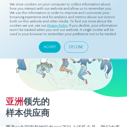
We store cookies on your computer to collect information about
how you interact with our website and allow us to remember you.
We use this information in order to improve and customize your
browsing experience and for analytics and metrics about our visitors
both on this website and other media. To find out more about the
cookies we use, see our
Privacy Policy
. If you decline, your information
won’t be tracked when you visit our website. A single cookie will be
used in your browser to remember your preference not to be tracked.
DECLINE
ACCEPT
亚洲
领先的
样本供应商